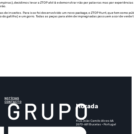
pinas), decidimos levar a ZTOP até lá e demonstrar não por palavras mas por experiências a
irão.
s de insectos. Para isso foi desenvolvido um novo package, o ZTOP Hunt, que tem como púb
o do gatilho) e um gorro. Todas as peças para além de impregnadas possuem a cor de verde t
NOTÍCIAS
CONTACTO
Morada
Rua João Camilo Alves 6A
2670-661 Bucelas · Portugal