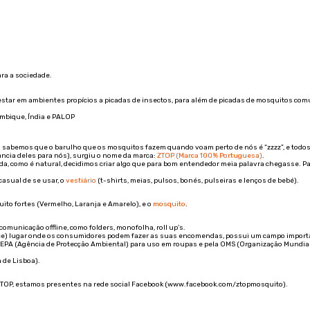
ra a sociedade.
star em ambientes propícios a picadas de insectos, para além de picadas de mosquitos comu
ambique, Índia e PALOP
os sabemos que o barulho que os mosquitos fazem quando voam perto de nós é “zzzz”, e tod
ância deles para nós), surgiu o nome da marca:
ZTOP (Marca 100% Portuguesa)
.
da, como é natural, decidimos criar algo que para bom entendedor meia palavra chegasse. P
asual de se usar, o
vestiário
(t-shirts, meias, pulsos, bonés, pulseiras e lenços de bebé).
ito fortes (Vermelho, Laranja e Amarelo), e o
mosquito
.
omunicação offline, como folders, monofolha, roll up’s.
erce) lugar onde os consumidores podem fazer as suas encomendas, possui um campo impor
a EPA (Agência de Protecção Ambiental) para uso em roupas e pela OMS (Organização Mundia
 de Lisboa).
ZTOP, estamos presentes na rede social Facebook (www.facebook.com/ztopmosquito).