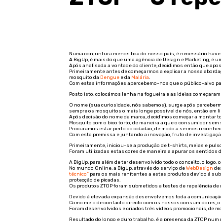
Numa conjuntura menos boa do nosso país, é necessário haver
A BigUp, é mais do que uma agência de Design e Marketing, é u
Após analisada a vontade do cliente, decidimos então que apos
Primeiramente antes de começarmos a explicar a nossa abordage
mosquito da
Dengue
e da
Malária
.
Com estas informações apercebemo-nos que o público-alvo para
Posto isto, colocámos lenha na fogueira e as ideias começaram 
O nome (sua curiosidade, nós sabemos), surge após percebermo
sempre os mosquitos o mais longe possível de nós, então em li
Após decisão do nome da marca, decidimos começar a montar tod
Mosquito com o bico torto, de maneira a que o consumidor sem
Procuramos estar perto do cidadão, de modo a sermos reconhec
Com esta premissa e juntando a inovação, fruto de investigaç
Primeiramente, iniciou-se a produção de t-shirts, meias e puls
Foram utilizadas estas cores de maneira a apurar os sentidos
A BigUp, para além de ter desenvolvido todo o conceito, o logo
No mundo Online, a BigUp, através do serviço de
WebDesign
des
técnico”
para os mais renitentes a estes produtos devido á su
protecção de picadas.
Os produtos ZTOP foram submetidos a testes de repelência de m
Devido á elevada expansão desenvolvemos toda a comunicação o
Como meio de contacto directo com os nossos consumidores, 
Foram desenvolvidos e criados três vídeos promocionais, de mo
Resultado do longo e duro trabalho, é a presença da ZTOP num 