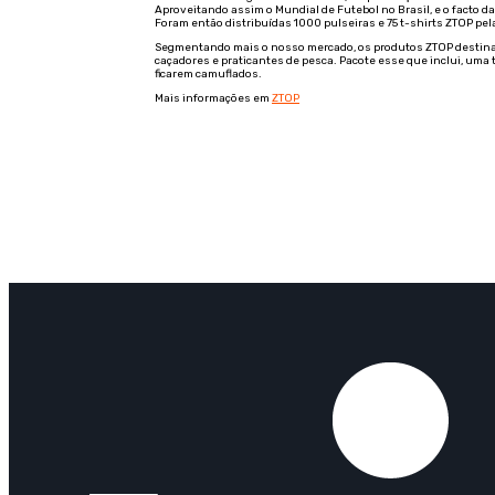
Aproveitando assim o Mundial de Futebol no Brasil, e o facto d
Foram então distribuídas 1000 pulseiras e 75 t-shirts ZTOP pela
Segmentando mais o nosso mercado, os produtos ZTOP destinam-
caçadores e praticantes de pesca. Pacote esse que inclui, uma
ficarem camuflados.
Mais informações em
ZTOP