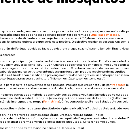
 apoios e abordagens menos comuns a projectos inovadores e que sejam uma mais valia pa
ma gráfica onde todos os nossos clientes podem ter a garantia de
Qualidade Impressa
.
taríamos neste aliciante e novo projecto que nasceu em 2013, de maneira a alavancá-lo.
m, foi preciso entender o que seria este negócio. O objectivo era dar às pessoas um bem-e
 além de Portugal devido ao facto de existirem pragas sazonais, seria também Brasil, Moç
a aparecer.
s que o principal objectivo do produto seria a prevenção das picadas. Foneticamente tod
nguagem universal seria “STOP”. Conjugando os dois factores principais (mosquito e a dist
a a imagem que vinha por detrás deste conceito. O facto da marca ainda não ser reconheci
 saber de que marca se tratava entendesse que fosse um produto repelente de mosquitos.
idos e utilizados como medida de prevenção contra doenças graves, usando apenas o mais c
ão portuguesa, nasceu a assinatura “Não somos têxteis, somos tecnologia”.
os, e para isso foi desenvolvido todo o package. Package que era constituído por
três cores
mu
 dos consumidores, sendo o vermelho a dor da picada, desvanecendo essa dor no amarelo.
, o nome e o package dos materiais desenvolvidos, desenvolveu também todos os veículos de c
envolveu toda a estrutura do site (www.ztop.pt), onde para além da loja online (E-Comm
bstância impregnada na roupa (
Permetrina
), único composto aceite nos Estados Unidos pel
osquitos – sistema de túnel (Instituto de Higiene e Medicina Tropical da Universidade Nova
nline em diversos idiomas, como Árabe, Croata, Grego, Espanhol, Inglês.
onde podem ir obtendo informações sobre o mosquito da Dengue e novidades dos produtos 
do a explicar de forma divertida o efeito que os produtos ZTOP têm nos mosquitos.
dos pontos onde existe maior incidência de Dengue, o Brasil.