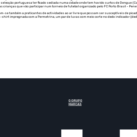
a selecção portuguesa ter ficado sediada numa cidade onde tem havido surtos de Dengue (Cam
s crianças que vão participar num torneio de futebol organizado pelo FC Porto Brasil – Pene
se também a praticantes de actividades ao ar livre que possam ser susceptíveis de picada
 t-shirt impregnada com a Permetrina, um par de luvas com meio corte no dedo indicador (ded
O GRUPO
MARCAS