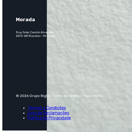
Morada
Rua João Camilo Alves 6A
2670-661 Bucelas · Portugal
© 2026 Grupo BigUp. Todos os direitos reservados.
Termos e Condições
Livro de Reclamações
Política de Privacidade