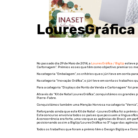
LouresGráfica –
No passado dia 29 de Maio de 2014, a
LouresGráfica / BigUp
esteve pr
Cartonagem”. Prémios esses que têm como objectivo premiar os melho
Na categoria “Embalagem”, os critérios que o júri teve em conta par
Na categoria “Inovação Gráfica”, o júri teve em conta os trabalhos 
Para a categoria “Displays de Ponto de Venda e Cartonagem” foi pr
Através do “Kit de Natal LouresGráfica”, conquistámos os grandes p
Pierre-Fabre.
Conquistámos também uma Menção Honrosa na categoria “Verniz”, que
Reforçando ainda que este Kit de Natal –LouresGráfica foi a prémi
Este concurso envolvia todos os países que possuem a língua ofici
A concorrência era forte, uma vez que as agências do Brasil, em pa
posicionando assim a BigUp/LouresGráfica no 3º lugar das agência
Todos os trabalhos que foram a prémio têm o Design BigUp e a Con