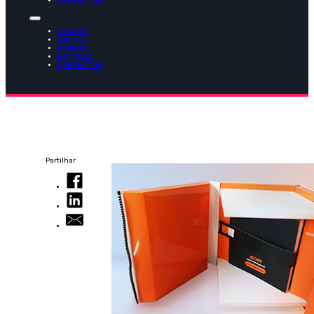
CONTACTOS
O GRUPO
MARCAS
PRÉMIOS
NOTÍCIAS
CONTACTOS
Partilhar