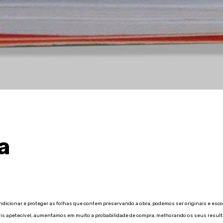
a
ndicionar e proteger as folhas que contem preservando a obra, podemos ser originais e esco
mais apetecível, aumentamos em muito a probabilidade de compra, melhorando os seus resulta