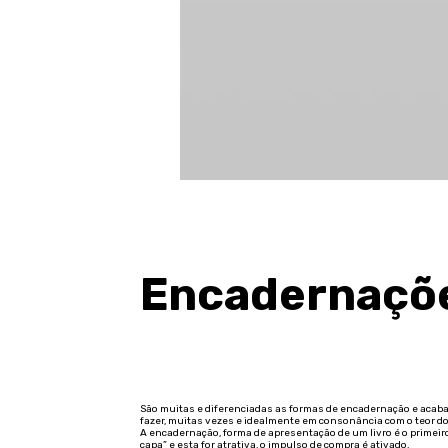
Encadernaçõe
São muitas e diferenciadas as formas de encadernação e acabam
fazer, muitas vezes e idealmente em consonância com o teor do
A encadernação, forma de apresentação de um livro é o primeir
capa” e esta for atrativa, o impulso de compra é ativado.