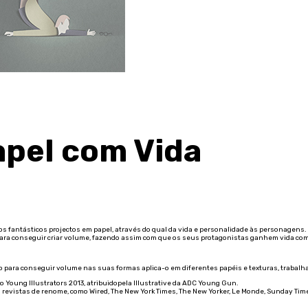
Papel com Vida
los fantásticos projectos em papel, através do qual da vida e personalidade às personagens.
 para conseguir criar volume, fazendo assim com que os seus protagonistas ganhem vida co
o para conseguir volume nas suas formas aplica-o em diferentes papéis e texturas, trabalh
o Young Illustrators 2013, atribuidopela Illustrative da ADC Young Gun.
a revistas de renome, como Wired, The New York Times, The New Yorker, Le Monde, Sunday 