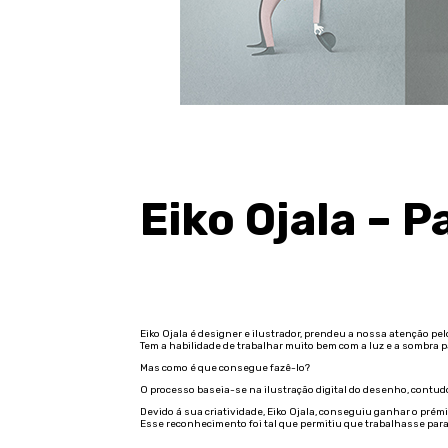
Eiko Ojala – 
Eiko Ojala é designer e ilustrador, prendeu a nossa atenção pe
Tem a habilidade de trabalhar muito bem com a luz e a sombra
Mas como é que consegue fazê-lo?
O processo baseia-se na ilustração digital do desenho, contud
Devido á sua criatividade, Eiko Ojala, conseguiu ganhar o prémi
Esse reconhecimento foi tal que permitiu que trabalhasse par