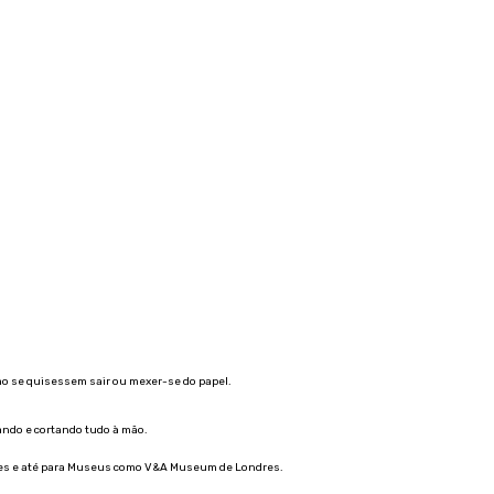
mo se quisessem sair ou mexer-se do papel.
ando e cortando tudo à mão.
Times e até para Museus como V&A Museum de Londres.